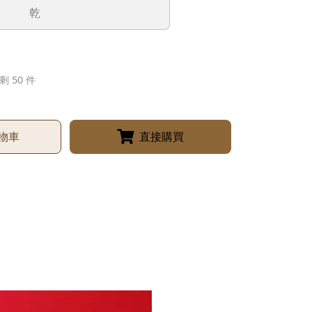
乾
剩 50 件
物車
直接購買