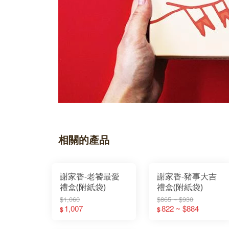
相關的產品
謝家香-老饕最愛
謝家香-豬事大吉
禮盒(附紙袋)
禮盒(附紙袋)
$1,060
$865 ~ $930
1,007
822 ~ $884
$
$