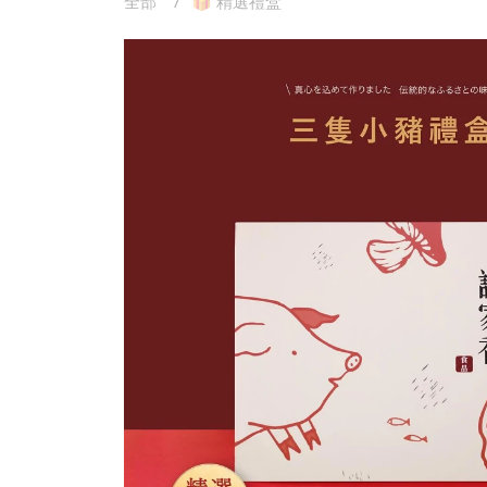
全部
🎁 精選禮盒