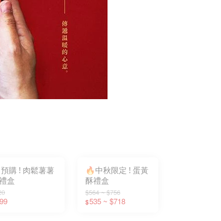
預購 ! 肉鬆薯薯
🔥中秋限定 ! 蛋黃
禮盒
酥禮盒
20
$564 ~ $756
99
535 ~ $718
$