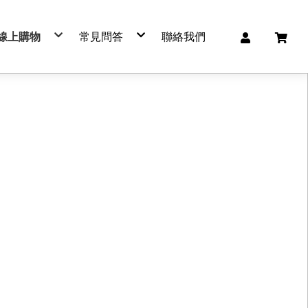
線上購物
常見問答
聯絡我們
🔥 熱賣商品
購買流程
🎁 精選禮盒
物流服務
肉鬆系列
退換貨政策
肉品系列
常見Ｑ＆Ａ
肉乾系列
客服聯繫
海鮮系列
服務條款及隱私權政策
休閒食品
➕加購區
其他
🐷 豬肉
🐮 牛肉