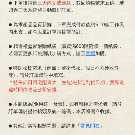
下單後請於
三
天內完成匯款
，並回填帳號末五碼，若
●
超過三天系統將自動取消訂單。
為求產品品質新鮮，下單完成付款後約5-10個工作天
●
內出貨，如有大量訂單請提前預訂。
精選禮盒皆附贈紙袋；購買滿600隨附贈一個紙袋，
●
若需要更多紙袋則以加購方式，請至
賣場
加購。
特殊收貨需求（例如：警衛代收、假日不方便收件
●
等)，請於訂單備註中填寫。
＊特殊節日因宅配量大，恕無法指定到貨日期，實際送
達時間依物流公司安排。
本商店為[免用統一發票]，如有報帳之需求者，請於
●
訂單備註提供抬頭及統一編碼，本店將開立收據。
其他訂購等相關問題，請詳見「
常見問答
」
●