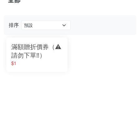
排序
滿額贈折價券（⚠️
請勿下單‼️）
$1