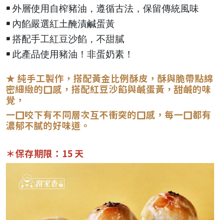
外層使用自榨豬油，遵循古法，保留傳統風味
￭
內餡嚴選紅土醃漬鹹蛋黃
￭
搭配手工紅豆沙餡，不甜膩
￭
此產品使用豬油！非蛋奶素！
￭
★
純手工製作，搭配黃金比例酥皮，酥與脆帶點綿
密細緻的口感，搭配紅豆沙餡與鹹蛋黃，甜鹹的味
覺，
一口咬下有不同層次互不衝突的口感，每一口都有
濃郁不膩的好味道。
＊保存期限：15 天