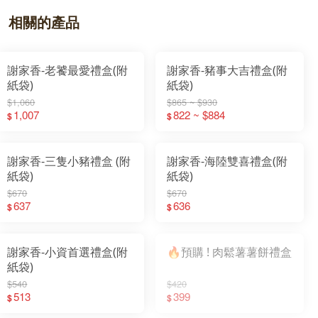
相關的產品
謝家香-老饕最愛禮盒(附
謝家香-豬事大吉禮盒(附
紙袋)
紙袋)
$1,060
$865 ~ $930
1,007
822 ~ $884
$
$
謝家香-三隻小豬禮盒 (附
謝家香-海陸雙喜禮盒(附
紙袋)
紙袋)
$670
$670
637
636
$
$
謝家香-小資首選禮盒(附
🔥預購 ! 肉鬆薯薯餅禮盒
紙袋)
$540
$420
513
399
$
$