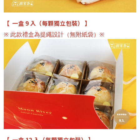
【 一盒 9 入（每顆獨立包裝） 】
※ 此款禮盒為提繩設計（無附紙袋）※