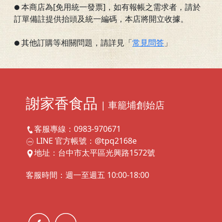
本商店為[免用統一發票]，如有報帳之需求者，請於
●
訂單備註提供抬頭及統一編碼，本店將開立收據。
其他訂購等相關問題，請詳見「
常見問答
」
●
謝家香食品
| 車籠埔創始店
客服專線：0983-970671
LINE 官方帳號：@tpq2168e
地址：台中市太平區光興路1572號
客服時間：週一至週五 10:00-18:00