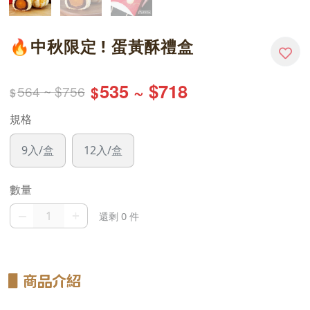
🔥中秋限定 ! 蛋黃酥禮盒
535 ~ $718
564 ~ $756
$
$
規格
9入/盒
12入/盒
數量
–
+
還剩 0 件
▋
商品介紹