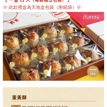
【 一盒 12 入（每顆獨立包裝） 】
※ 此款禮盒為天地盒包裝（附紙袋）※