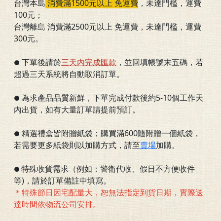
台灣本島
消費滿1500元以上 免運費
，
未達門檻
，運費
100元；
台灣離島 消費滿2500元以上 免運費，未達門檻，運費
300元。
下單後請於
三
天內完成匯款
，並回填帳號末五碼，若
●
超過三天系統將自動取消訂單。
為求產品品質新鮮，下單完成付款後約5-10個工作天
●
內出貨，如有大量訂單請提前預訂。
精選禮盒皆附贈紙袋；購買滿600隨附贈一個紙袋，
●
若需要更多紙袋則以加購方式，請至
賣場
加購。
特殊收貨需求（例如：警衛代收、假日不方便收件
●
等)，請於訂單備註中填寫。
＊特殊節日因宅配量大，恕無法指定到貨日期，實際送
達時間依物流公司安排。