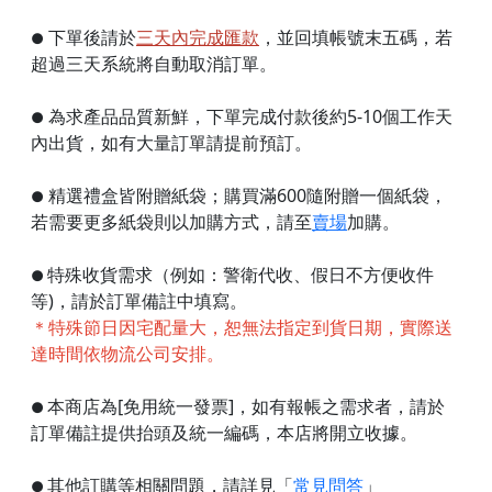
下單後請於
三
天內完成匯款
，並回填帳號末五碼，若
●
超過三天系統將自動取消訂單。
為求產品品質新鮮，下單完成付款後約5-10個工作天
●
內出貨，如有大量訂單請提前預訂。
精選禮盒皆附贈紙袋；購買滿600隨附贈一個紙袋，
●
若需要更多紙袋則以加購方式，請至
賣場
加購。
特殊收貨需求（例如：警衛代收、假日不方便收件
●
等)，請於訂單備註中填寫。
＊特殊節日因宅配量大，恕無法指定到貨日期，實際送
達時間依物流公司安排。
本商店為[免用統一發票]，如有報帳之需求者，請於
●
訂單備註提供抬頭及統一編碼，本店將開立收據。
其他訂購等相關問題，請詳見「
常見問答
」
●