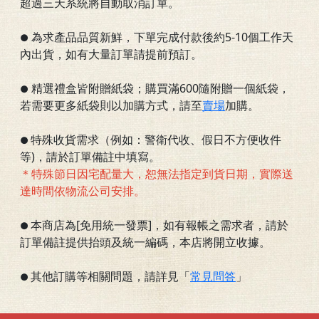
超過三天系統將自動取消訂單。
為求產品品質新鮮，下單完成付款後約5-10個工作天
●
內出貨，如有大量訂單請提前預訂。
精選禮盒皆附贈紙袋；購買滿600隨附贈一個紙袋，
●
若需要更多紙袋則以加購方式，請至
賣場
加購。
特殊收貨需求（例如：警衛代收、假日不方便收件
●
等)，請於訂單備註中填寫。
＊特殊節日因宅配量大，恕無法指定到貨日期，實際送
達時間依物流公司安排。
本商店為[免用統一發票]，如有報帳之需求者，請於
●
訂單備註提供抬頭及統一編碼，本店將開立收據。
其他訂購等相關問題，請詳見「
常見問答
」
●