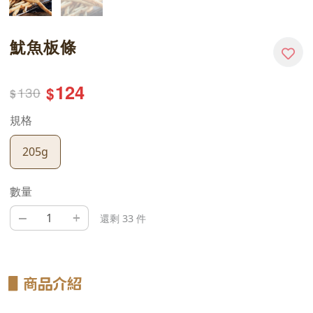
魷魚板條
124
130
$
$
規格
205g
數量
–
+
還剩 33 件
▋
商品介紹