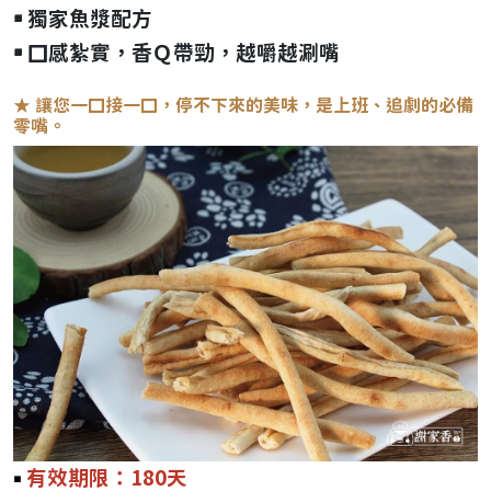
￭ 獨家魚漿配方
￭ 口感紮實，香Ｑ帶勁，越嚼越涮嘴
★ 讓您一口接一口，停不下來的美味，是上班、追劇的必備
零嘴。
￭
有效期限：180天