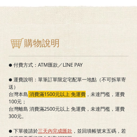
購物說明
付費方式：ATM匯款／LINE PAY
●
運費說明：單筆訂單限定宅配單一地點（不可拆單寄
●
送）
台灣本島
消費滿1500元以上 免運費
，
未達門檻
，運費
100元；
台灣離島 消費滿2500元以上 免運費，未達門檻，運費
300元。
下單後請於
三
天內完成匯款
，並回填帳號末五碼，若
●