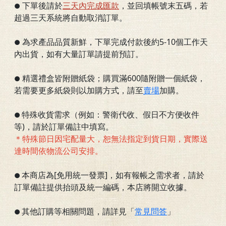
下單後請於
三
天內完成匯款
，並回填帳號末五碼，若
●
超過三天系統將自動取消訂單。
為求產品品質新鮮，下單完成付款後約5-10個工作天
●
內出貨，如有大量訂單請提前預訂。
精選禮盒皆附贈紙袋；購買滿600隨附贈一個紙袋，
●
若需要更多紙袋則以加購方式，請至
賣場
加購。
特殊收貨需求（例如：警衛代收、假日不方便收件
●
等)，請於訂單備註中填寫。
＊特殊節日因宅配量大，恕無法指定到貨日期，實際送
達時間依物流公司安排。
本商店為[免用統一發票]，如有報帳之需求者，請於
●
訂單備註提供抬頭及統一編碼，本店將開立收據。
其他訂購等相關問題，請詳見「
常見問答
」
●