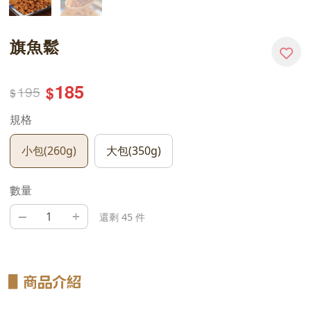
旗魚鬆
185
195
$
$
規格
小包(260g)
大包(350g)
數量
–
+
還剩 45 件
▋
商品介紹