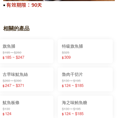
￭
有效期限：90天
相關的產品
旗魚脯
特級旗魚脯
$195 ~ $260
$325
185 ~ $247
309
$
$
古早味魷魚絲
魯肉干切片
$260 ~ $390
$130 ~ $195
247 ~ $371
124 ~ $185
$
$
魷魚板條
海之味鮪魚糖
$130
$130 ~ $195
124
124 ~ $185
$
$