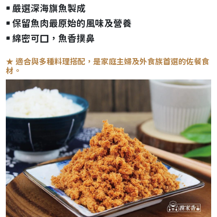
￭ 嚴選深海旗魚製成
￭ 保留魚肉最原始的風味及營養
￭ 綿密可口，魚香撲鼻
★ 適合與多種料理搭配，是家庭主婦及外食族首選的佐餐食
材。