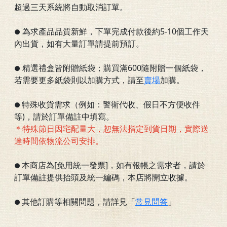
超過三天系統將自動取消訂單。
為求產品品質新鮮，下單完成付款後約5-10個工作天
●
內出貨，如有大量訂單請提前預訂。
精選禮盒皆附贈紙袋；購買滿600隨附贈一個紙袋，
●
若需要更多紙袋則以加購方式，請至
賣場
加購。
特殊收貨需求（例如：警衛代收、假日不方便收件
●
等)，請於訂單備註中填寫。
＊特殊節日因宅配量大，恕無法指定到貨日期，實際送
達時間依物流公司安排。
本商店為[免用統一發票]，如有報帳之需求者，請於
●
訂單備註提供抬頭及統一編碼，本店將開立收據。
其他訂購等相關問題，請詳見「
常見問答
」
●