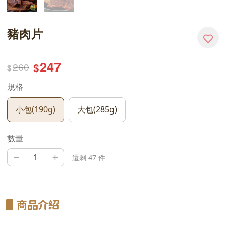
豬肉片
247
260
$
$
規格
小包(190g)
大包(285g)
數量
–
+
還剩 47 件
▋
商品介紹