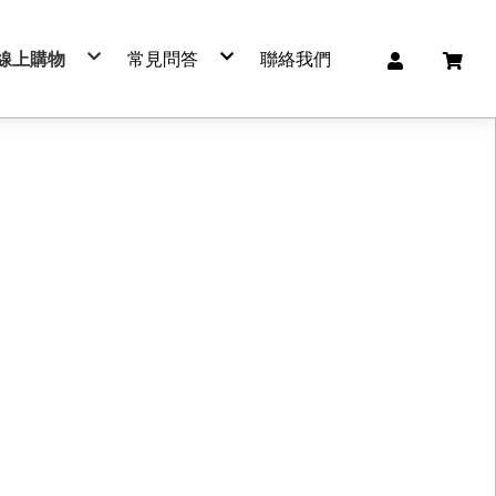
線上購物
常見問答
聯絡我們
🔥 熱賣商品
購買流程
🎁 精選禮盒
物流服務
肉鬆系列
退換貨政策
肉品系列
常見Ｑ＆Ａ
肉乾系列
客服聯繫
海鮮系列
服務條款及隱私權政策
休閒食品
➕加購區
其他
🐷 豬肉
🐮 牛肉