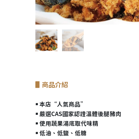
▋
商品介紹
￭ 本店“人氣商品”
￭ 嚴選CAS國家認證溫體後腿豬肉
￭ 使用蔬果湯底取代味精
￭ 低油、低鹽、低糖