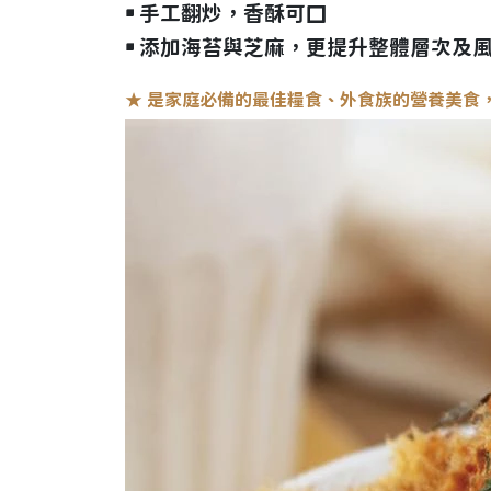
￭ 手工翻炒，香酥可口
￭
添
加海苔與芝麻，更提升整體層次及
★
是
家庭必備的最佳糧食、
外食族的營養美食