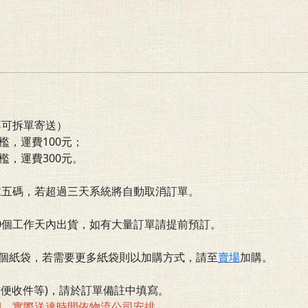
不可拆單寄送）
檻
，運費100元；
檻，運費300元。
末五碼，若超過三天系統將自動取消訂單。
10個工作天內出貨，如有大量訂單請提前預訂。
一個紙袋，若需要更多紙袋則以加購方式，請至
賣場
加購。
便收件等)，請於訂單備註中填寫。
期，實際送達時間依物流公司安排。