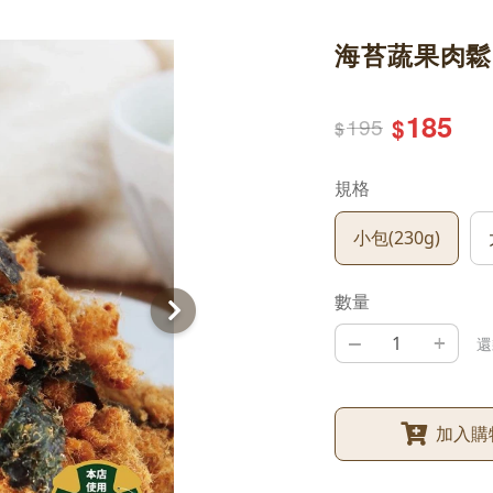
海苔蔬果肉鬆
185
195
$
$
規格
小包(230g)
數量
–
+
還
加入購