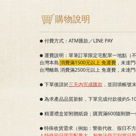
購物說明
付費方式：ATM匯款／LINE PAY
●
運費說明：單筆訂單限定宅配單一地點（
●
台灣本島
消費滿1500元以上 免運費
，
未達門
台灣離島 消費滿2500元以上 免運費，未達門
下單後請於
三
天內完成匯款
，並回填帳號
●
為求產品品質新鮮，下單完成付款後約5-
●
精選禮盒皆附贈紙袋；購買滿600隨附贈
●
特殊收貨需求（例如：警衛代收、假日不方
●
＊特殊節日因宅配量大，恕無法指定到貨日