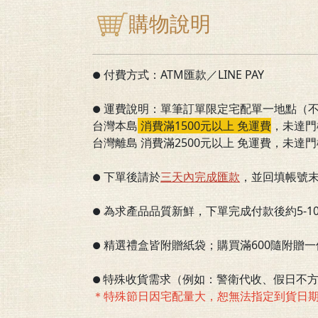
購物說明
付費方式：ATM匯款／LINE PAY
●
運費說明：單筆訂單限定宅配單一地點（
●
台灣本島
消費滿1500元以上 免運費
，
未達門
台灣離島 消費滿2500元以上 免運費，未達門
下單後請於
三
天內完成匯款
，並回填帳號
●
為求產品品質新鮮，下單完成付款後約5-
●
精選禮盒皆附贈紙袋；購買滿600隨附贈
●
特殊收貨需求（例如：警衛代收、假日不方
●
＊特殊節日因宅配量大，恕無法指定到貨日