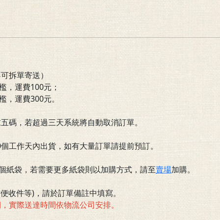
不可拆單寄送）
檻
，運費100元；
檻，運費300元。
末五碼，若超過三天系統將自動取消訂單。
10個工作天內出貨，如有大量訂單請提前預訂。
一個紙袋，若需要更多紙袋則以加購方式，請至
賣場
加購。
便收件等)，請於訂單備註中填寫。
期，實際送達時間依物流公司安排。