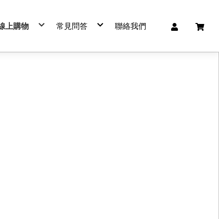
線上購物
常見問答
聯絡我們
🔥 熱賣商品
購買流程
🎁 精選禮盒
物流服務
肉鬆系列
退換貨政策
肉品系列
常見Ｑ＆Ａ
肉乾系列
客服聯繫
海鮮系列
服務條款及隱私權政策
休閒食品
➕加購區
其他
🐷 豬肉
🐮 牛肉