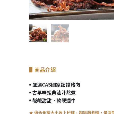
▋
商品介紹
￭ 嚴選CAS國家認證豬肉
￭
古早味經典滷汁熬煮
￭ 鹹鹹甜甜，軟硬適中
★ 適合全家大小及上班族，越嚼越涮嘴，是深