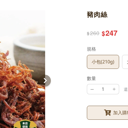
豬肉絲
247
260
$
$
規格
小包(210g)
數量
–
+
還
加入購