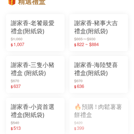
🎁 精選禮盒
謝家香-老饕最愛
謝家香-豬事大吉
禮盒(附紙袋)
禮盒(附紙袋)
$1,060
$865 ~ $930
1,007
822 ~ $884
$
$
謝家香-三隻小豬
謝家香-海陸雙喜
禮盒 (附紙袋)
禮盒(附紙袋)
$670
$670
637
636
$
$
謝家香-小資首選
🔥預購 ! 肉鬆薯薯
禮盒(附紙袋)
餅禮盒
$540
$420
513
399
$
$