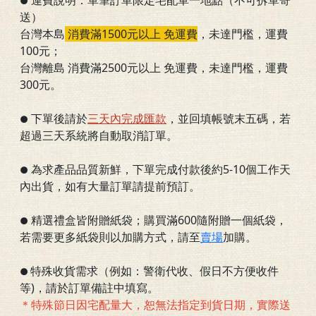
運費說明：單筆訂單限定宅配單一地點（不可拆單寄
●
送）
台灣本島
消費滿1500元以上 免運費
，
未達門檻
，運費
100元；
台灣離島 消費滿2500元以上 免運費，未達門檻，運費
300元。
下單後請於
三
天內完成匯款
，並回填帳號末五碼，若
●
超過三天系統將自動取消訂單。
為求產品品質新鮮，下單完成付款後約5-10個工作天
●
內出貨，如有大量訂單請提前預訂。
精選禮盒皆附贈紙袋；購買滿600隨附贈一個紙袋，
●
若需要更多紙袋則以加購方式，請至
賣場
加購。
特殊收貨需求（例如：警衛代收、假日不方便收件
●
等)，請於訂單備註中填寫。
＊特殊節日因宅配量大，恕無法指定到貨日期，實際送