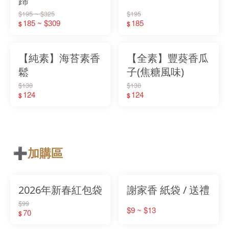
蹄
$195 ~ $325
$195
185 ~ $309
185
$
$
【純素】海苔素香
【全素】豐葵香瓜
鬆
子(焦糖風味)
$130
$130
124
124
$
$
➕加購區
2026年新春紅包袋
謝家香 紙袋 / 送禮
$99
$9 ~ $13
70
$