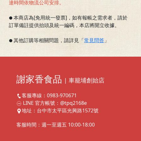
達時間依物流公司安排。
本商店為[免用統一發票]，如有報帳之需求者，請於
●
訂單備註提供抬頭及統一編碼，本店將開立收據。
其他訂購等相關問題，請詳見「
常見問答
」
●
謝家香食品
| 車籠埔創始店
客服專線：0983-970671
LINE 官方帳號：@tpq2168e
地址：台中市太平區光興路1572號
客服時間：週一至週五 10:00-18:00